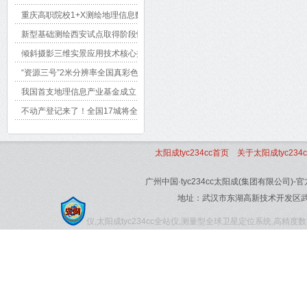
重庆高职院校1+X测绘地理信息数据获取与处理证书（中级）考试顺利开考
新型基础测绘西安试点取得阶段性成绩，中国·tyc234cc太阳成(集团有限公司)
倾斜摄影三维实景应用技术核心揭秘之实景模型数据库
“资源三号”2米分辨率全国真彩色正射影像图制作完成
我国首支地理信息产业基金成立
不动产登记来了！全国17城将全部铺开
太阳成tyc234cc首页
关于太阳成tyc234c
广州中国·tyc234cc太阳成(集团有限公司)-
地址：武汉市东湖高新技术开发区武汉大
全站仪,太阳成tyc234cc全站仪,测量型全球卫星定位系统,高精度数