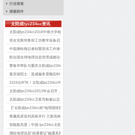
行业搜索
测量附件
太阳成tyc234cc资讯
太阳成tyc234cc2016中南大学校园招聘宣讲会举行
塔吉克斯坦鲁班工坊教学设备启运仪式顺利举行
中国测绘报记者站暨宣传工作座谈会召开
联合国全球地理信息管理成都论坛成功召开
曹春华带队与重庆太阳成tyc234cc进行新型测绘技术、多测合一交流
童庆禧院士：遥感服务需顺应时代与互联网 否则难生存
3324台RTK！太阳成tyc234cc中标印尼国土资源部全球大单
太阳成tyc234cc2013年会召开，集团业绩达21.6亿元
太阳成tyc234cc卫星导航被认定为国家高新技术企业
【“太阳成tyc234cc杯”地理国情普查征文】七十天
青藏高原首列高铁开行 兰新高铁全线通车
智能新高度｜中国·tyc234cc太阳成(集团有限公司)-官方网站 2020用户大会辽
测绘地理信息“岗课赛证”融通系列教材正式发售！