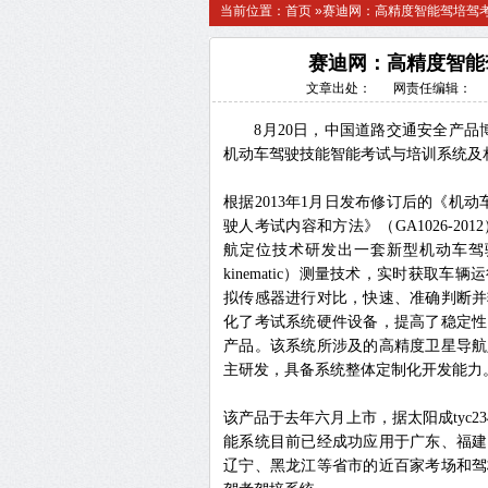
当前位置：
首页
»
赛迪网：高精度智能驾培驾
赛迪网：高精度智能
文章出处：
网责任编辑：
8月20日，中国道路交通安全产品博览
机动车驾驶技能智能考试与培训系统及
根据2013年1月日发布修订后的《机
驶人考试内容和方法》（GA1026-201
航定位技术研发出一套新型机动车驾驶智
kinematic）测量技术，实时获
拟传感器进行对比，快速、准确判断并
化了考试系统硬件设备，提高了稳定性
产品。该系统所涉及的高精度卫星导航
主研发，具备系统整体定制化开发能力
该产品于去年六月上市，据太阳成tyc
能系统目前已经成功应用于广东、福建
辽宁、黑龙江等省市的近百家考场和驾