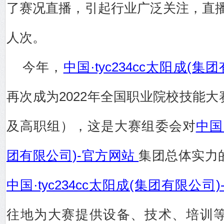
了赛况直播，引起行业广泛关注，直播
人次。
今年，
中国·tyc234cc太阳成(
再次成为2022年全国职业院校技能
及高职组），这是大赛组委会对
中国·
团有限公司)-官方网站
集团总体实力
中国·tyc234cc太阳成(集团有限公司
往地为大赛提供设备、技术、培训