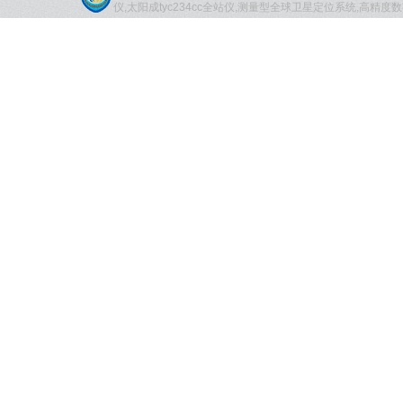
全站仪,太阳成tyc234cc全站仪,测量型全球卫星定位系统,高精度数