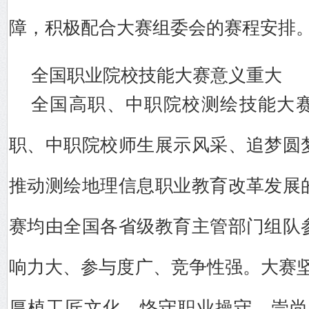
障，积极配合大赛组委会的赛程安排
全国职业院校技能大赛意义重大
全国高职、中职院校测绘技能大
职、中职院校师生展示风采、追梦圆
推动测绘地理信息职业教育改革发展
赛均由全国各省级教育主管部门组队
响力大、参与度广、竞争性强。大赛坚
厚植工匠文化、恪守职业操守、崇尚