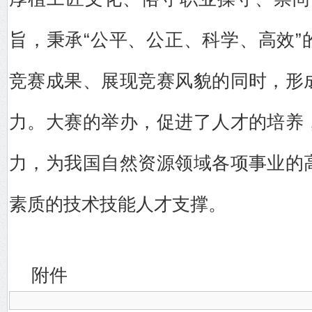
旨，秉承“公平、公正、科学、高效”
竞赛成果、展现竞赛风貌的同时，形
力。大赛的举办，促进了人才的培养
力，为我国自然资源领域各项事业的
素质的技术技能人才支撑。
附件